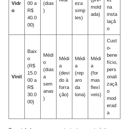
Vidr
00 a
(dias
eza
mold
na
o
R$
)
simp
ada)
insta
40.0
les)
laçã
00)
o
Cust
o-
Baix
Médi
bene
o
Médi
Médi
Médi
o
fício,
(R$
a
a
a
(dias
pers
15.0
(devi
(rep
(for
Vinil
a
onali
00 a
do à
aro
mas
sem
zaçã
R$
forra
da
flexí
anas
o
30.0
ção)
lona)
veis)
)
mod
00)
erad
a