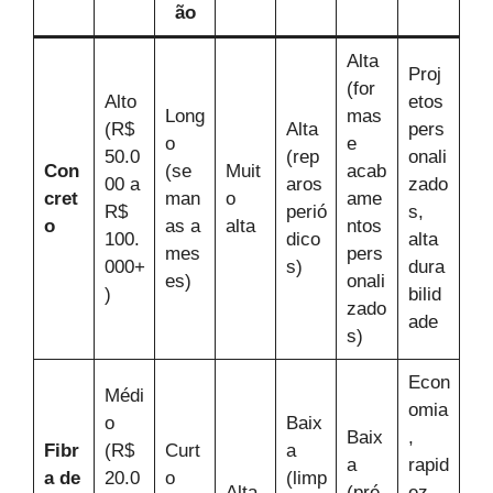
ão
Alta
Proj
(for
Alto
etos
Long
mas
(R$
Alta
pers
o
e
50.0
(rep
onali
Con
(se
Muit
acab
00 a
aros
zado
cret
man
o
ame
R$
perió
s,
o
as a
alta
ntos
100.
dico
alta
mes
pers
000+
s)
dura
es)
onali
)
bilid
zado
ade
s)
Econ
Médi
omia
o
Baix
Baix
,
Fibr
(R$
Curt
a
a
rapid
a de
20.0
o
(limp
Alta
(pré-
ez