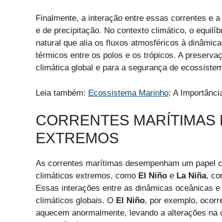
Finalmente, a interação entre essas correntes e 
e de precipitação. No contexto climático, o equil
natural que alia os fluxos atmosféricos à dinâmic
térmicos entre os polos e os trópicos. A preserva
climática global e para a segurança de ecossiste
Leia também:
Ecossistema Marinho
: A Importânc
CORRENTES MARÍTIMAS 
EXTREMOS
As correntes marítimas desempenham um papel cr
climáticos extremos, como
El Niño
e
La Niña
, co
Essas interações entre as dinâmicas oceânicas e
climáticos globais. O
El Niño
, por exemplo, ocor
aquecem anormalmente, levando a alterações na ci