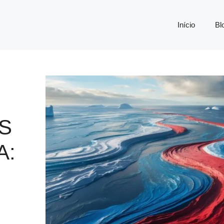
Início
Bl
S
A: