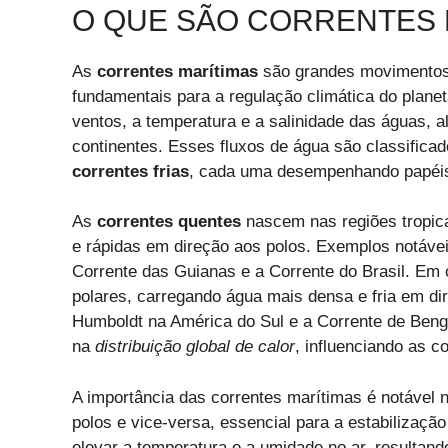
O QUE SÃO CORRENTES 
As
correntes marítimas
são grandes movimentos 
fundamentais para a regulação climática do planet
ventos, a temperatura e a salinidade das águas, a
continentes. Esses fluxos de água são classificad
correntes frias
, cada uma desempenhando papéis 
As
correntes quentes
nascem nas regiões tropic
e rápidas em direção aos polos. Exemplos notávei
Corrente das Guianas e a Corrente do Brasil. Em
polares, carregando água mais densa e fria em di
Humboldt na América do Sul e a Corrente de Ben
na
distribuição global de calor
, influenciando as c
A importância das correntes marítimas é notável n
polos e vice-versa, essencial para a estabilização
elevar a temperatura e a umidade no ar, resultan