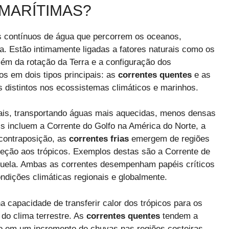
MARÍTIMAS?
contínuos de água que percorrem os oceanos,
a. Estão intimamente ligadas a fatores naturais como os
lém da rotação da Terra e a configuração dos
os em dois tipos principais: as
correntes quentes
e as
distintos nos ecossistemas climáticos e marinhos.
ais, transportando águas mais aquecidas, menos densas
s incluem a Corrente do Golfo na América do Norte, a
 contraposição, as
correntes frias
emergem de regiões
reção aos trópicos. Exemplos destas são a Corrente de
guela. Ambas as correntes desempenham papéis críticos
ondições climáticas regionais e globalmente.
a capacidade de transferir calor dos trópicos para os
 do clima terrestre. As
correntes quentes
tendem a
do em um incremento de chuvas nas regiões costeiras.