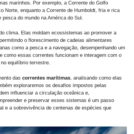
mas marinhos. Por exemplo, a Corrente do Golfo
co Norte, enquanto a Corrente de Humboldt, fria e rica
e pesca do mundo na América do Sul.
do clima. Elas moldam ecossistemas ao promover a
ermitindo o florescimento de cadeias alimentares
humanas como a pesca e a navegação, desempenhando um
 de como essas correntes funcionam e interagem com o
o equilíbrio terrestre.
amento das
correntes marítimas
, analisando como elas
ambém exploraremos os desafios impostos pelas
em influenciar a circulação oceânica e,
ompreender e preservar esses sistemas é um passo
tal e a sobrevivência de centenas de espécies que